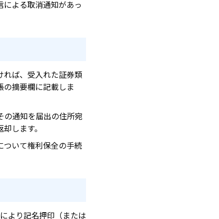
信による取消通知があっ
ければ、受入れた証券類
帳の摘要欄に記載しま
その通知を届出の住所宛
返却します。
について権利保全の手続
により記名押印（または