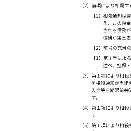
前項により相殺す
相殺通知は
え、この預金
される債務が
債務が第三者
前号の充当
第１号によ
述べ、担保・
第１項により相殺
を相殺通知が当組
入金等を期限前弁
す。
第１項により相殺
す。
第１項により相殺