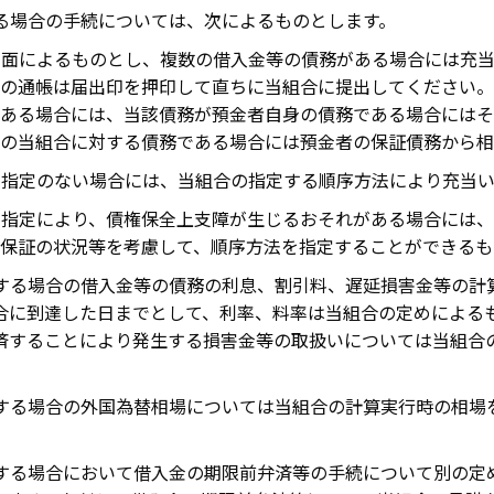
る場合の手続については、次によるものとします。
書面によるものとし、複数の借入金等の債務がある場合には充
の通帳は届出印を押印して直ちに当組合に提出してください。
ある場合には、当該債務が預金者自身の債務である場合にはそ
の当組合に対する債務である場合には預金者の保証債務から相
の指定のない場合には、当組合の指定する順序方法により充当い
る指定により、債権保全上支障が生じるおそれがある場合には
保証の状況等を考慮して、順序方法を指定することができるも
する場合の借入金等の債務の利息、割引料、遅延損害金等の計
合に到達した日までとして、利率、料率は当組合の定めによる
済することにより発生する損害金等の取扱いについては当組合
する場合の外国為替相場については当組合の計算実行時の相場
する場合において借入金の期限前弁済等の手続について別の定