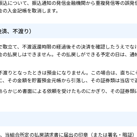
振込について、振込通知の発信金融機関から重複発信等の誤発
金の入金記帳を取消します。
決済、不渡り）
で取立て、不渡返還時限の経過後その決済を確認したうえでな
金の払戻しはできません。その払戻しができる予定の日は、通
不渡りとなったときは預金になりません。この場合は、直ちに
に、その金額を貯蓄預金元帳から引落し、その証券類は当店で
あらかじめ書面による依頼を受けたものにかぎり、その証券類
）
、当組合所定の払戻請求書に届出の印章（または署名・暗証）