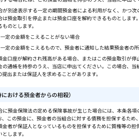
合が別途表示する一定の期間預金者による利用がなく、かつ次
合は預金取引を停止または預金口座を解約できるものとします
るものとします。
が一定の金額をこえることがない場合
が一定の金額をこえるもので、預金者に通知した結果預金者の
預金口座が解約され残高がある場合、またはこの預金取引が停
金の通帳を持参のうえ、当店に申出てください。この場合、当
の提出または保証人を求めることがあります。
時における預金者からの相殺）
合に預金保険法の定める保険事故が生じた場合には、本条各項
お、この預金に、預金者の当組合に対する債務を担保するため
預金者が保証人となっているものを担保するために質権等の担
いとします。