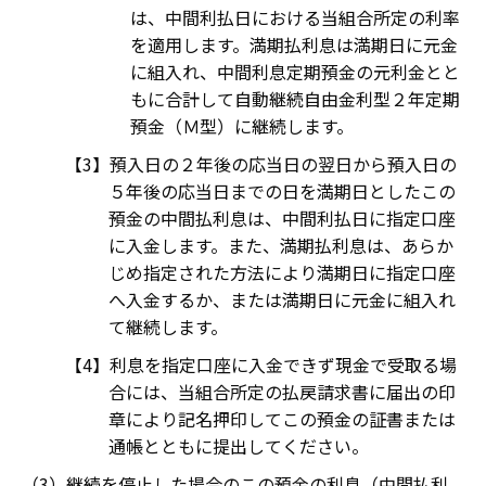
は、中間利払日における当組合所定の利率
を適用します。満期払利息は満期日に元金
に組入れ、中間利息定期預金の元利金とと
もに合計して自動継続自由金利型２年定期
預金（Ｍ型）に継続します。
預入日の２年後の応当日の翌日から預入日の
５年後の応当日までの日を満期日としたこの
預金の中間払利息は、中間利払日に指定口座
に入金します。また、満期払利息は、あらか
じめ指定された方法により満期日に指定口座
へ入金するか、または満期日に元金に組入れ
て継続します。
利息を指定口座に入金できず現金で受取る場
合には、当組合所定の払戻請求書に届出の印
章により記名押印してこの預金の証書または
通帳とともに提出してください。
継続を停止した場合のこの預金の利息（中間払利