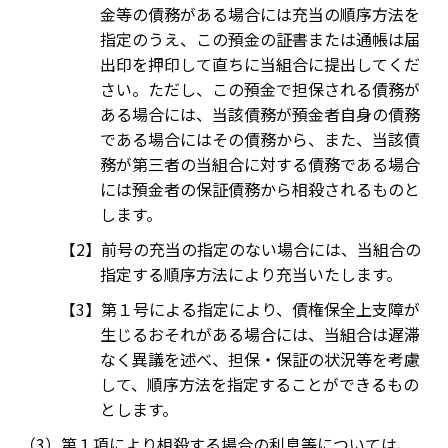
金等の債務がある場合には充当の順序方法を
指定のうえ、この預金の証書または通帳は届
出印を押印して直ちに当組合に提出してくだ
さい。ただし、この預金で担保される債務が
ある場合には、当該債務が預金者自身の債務
である場合にはその債務から、また、当該債
務が第三者の当組合に対する債務である場合
には預金者の保証債務から相殺されるものと
します。
前号の充当の指定のない場合には、当組合の
指定する順序方法により充当いたします。
第１号による指定により、債権保全上支障が
生じるおそれがある場合には、当組合は遅滞
なく異議を述べ、担保・保証の状況等を考慮
して、順序方法を指定することができるもの
とします。
第１項により相殺する場合の利息等については、