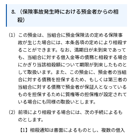
（保険事故発生時における預金者からの相
殺）
この預金は、当組合に預金保険法の定める保険事
故が生じた場合には、本条各項の定めにより相殺す
ることができます。なお、満期日が未到来であって
も、当組合に対する借入金等の債務と相殺する場合
にかぎり当該相殺額について期限が到来したものと
して取扱います。また、この預金に、預金者の当組
合に対する債務を担保するため、もしくは第三者の
当組合に対する債務で預金者が保証人となっている
ものを担保するために質権等の担保権が設定されて
いる場合にも同様の取扱いとします。
前項により相殺する場合には、次の手続によるも
のとします。
相殺通知は書面によるものとし、複数の借入