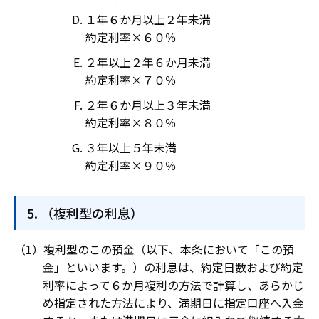
１年６か月以上２年未満
約定利率×６０％
２年以上２年６か月未満
約定利率×７０％
２年６か月以上３年未満
約定利率×８０％
３年以上５年未満
約定利率×９０％
（複利型の利息）
複利型のこの預金（以下、本条において「この預
金」といいます。）の利息は、約定日数および約定
利率によって６か月複利の方法で計算し、あらかじ
め指定された方法により、満期日に指定口座へ入金