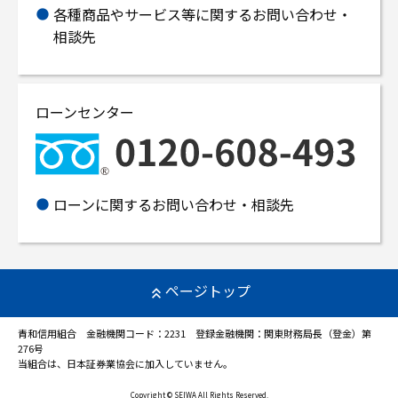
各種商品やサービス等に関するお問い合わせ・
相談先
ローンセンター
ローンに関するお問い合わせ・相談先
ページトップ
青和信用組合 金融機関コード：2231 登録金融機関：関東財務局長（登金）第
276号
当組合は、日本証券業協会に加入していません。
Copyright © SEIWA All Rights Reserved.