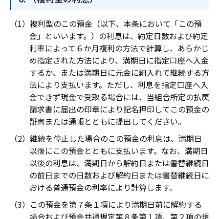
複利型のこの預金（以下、本条において「この預
金」といいます。）の利息は、約定日数および約定
利率によって６か月複利の方法で計算し、あらかじ
め指定された方法により、満期日に指定口座へ入金
するか、または満期日に元金に組入れて継続する方
法により支払います。ただし、利息を指定口座へ入
金できず現金で受取る場合には、当組合所定の払戻
請求書に届出の印章により記名押印してこの預金の
証書または通帳とともに提出してください。
継続を停止した場合のこの預金の利息は、満期日
以後にこの預金とともに支払います。なお、満期日
以後の利息は、満期日から解約日または書替継続日
の前日までの日数および解約日または書替継続日に
おける普通預金の利率により計算します。
この預金を第７条１項により満期日前に解約する
場合および預金共通規定第８条第１項、第２項の規