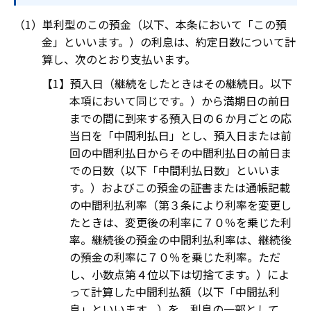
単利型のこの預金（以下、本条において「この預
金」といいます。）の利息は、約定日数について計
算し、次のとおり支払います。
預入日（継続をしたときはその継続日。以下
本項において同じです。）から満期日の前日
までの間に到来する預入日の６か月ごとの応
当日を「中間利払日」とし、預入日または前
回の中間利払日からその中間利払日の前日ま
での日数（以下「中間利払日数」といいま
す。）およびこの預金の証書または通帳記載
の中間利払利率（第３条により利率を変更し
たときは、変更後の利率に７０％を乗じた利
率。継続後の預金の中間利払利率は、継続後
の預金の利率に７０％を乗じた利率。ただ
し、小数点第４位以下は切捨てます。）によ
って計算した中間利払額（以下「中間払利
息」といいます。）を、利息の一部として、