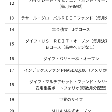
ハイグレード・オセアニア・ボンド・オープ
12
（毎月分配型）
13
ラサール・グローバルＲＥＩＴファンド（毎月分
14
年金積立 Jグロース
ダイワ・ＵＳ－ＲＥＩＴ・オープン（毎月決算
15
Ｂコース（為替ヘッジなし）
16
ダイワ・バリュー株・オープン
17
インデックスファンドNASDAQ100（アメリカ株
ダイワ・マルチアセット・ファンド・シリー
18
安定重視ポートフォリオ(奇数月分配型)
19
世界のサイフ
20
ＭＨＡＭ株式オープン