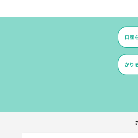
口座
かり