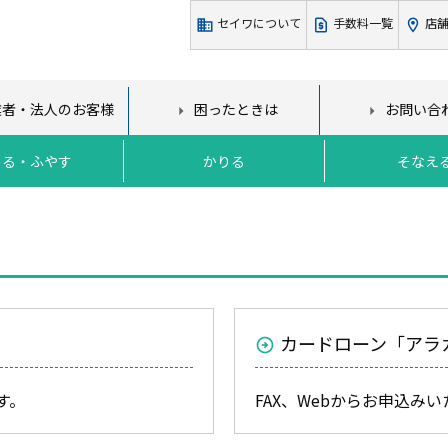
セイワについて
手数料一覧
店舗
業者・法人のお客様
困ったときは
お問い合
める・ふやす
かりる
そなえ
カードローン「アラ
す。
FAX、Webからお申込み